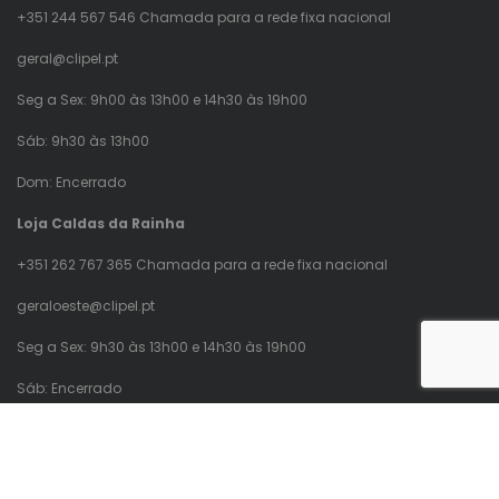
+351 244 567 546 Chamada para a rede fixa nacional
geral@clipel.pt
Seg a Sex: 9h00 às 13h00 e 14h30 às 19h00
Sáb: 9h30 às 13h00
Dom: Encerrado
Loja Caldas da Rainha
+351 262 767 365 Chamada para a rede fixa nacional
geraloeste@clipel.pt
Seg a Sex: 9h30 às 13h00 e 14h30 às 19h00
Sáb: Encerrado
Dom: Encerrado