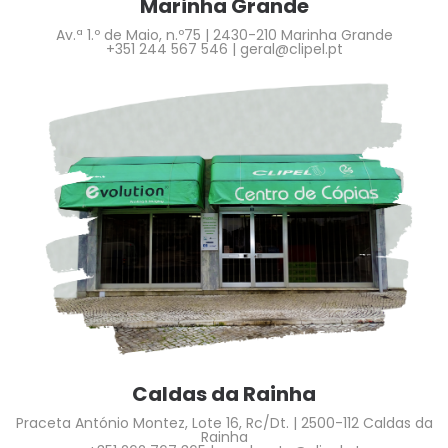
Marinha Grande
Av.ª 1.º de Maio, n.º75 | 2430-210 Marinha Grande
+351 244 567 546 |
geral@clipel.pt
Caldas da Rainha
Praceta António Montez, Lote 16, Rc/Dt. | 2500-112 Caldas da
Rainha