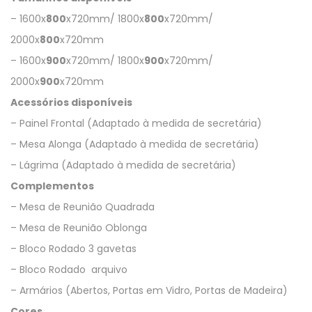
– 1600x
800
x720mm/ 1800x
800
x720mm/
2000x
800
x720mm
– 1600x
900
x720mm/ 1800x
900
x720mm/
2000x
900
x720mm
Acessórios disponíveis
– Painel Frontal (Adaptado à medida de secretária)
– Mesa Alonga (Adaptado à medida de secretária)
– Lágrima (Adaptado à medida de secretária)
Complementos
– Mesa de Reunião Quadrada
– Mesa de Reunião Oblonga
– Bloco Rodado 3 gavetas
– Bloco Rodado arquivo
– Armários (Abertos, Portas em Vidro, Portas de Madeira)
Cores