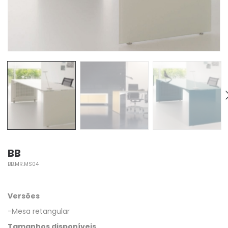
BB
BB.MR.MS04
Versões
-Mesa retangular
Tamanhos disponíveis