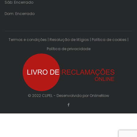
Sáb: Encerrado
Dom: Encerrado
Termos e condições
|
Resolução de litígios
|
Política de cookies
|
Política de privacidade
© 2022 CLIPEL - Desenvolvido por
OnlineNow