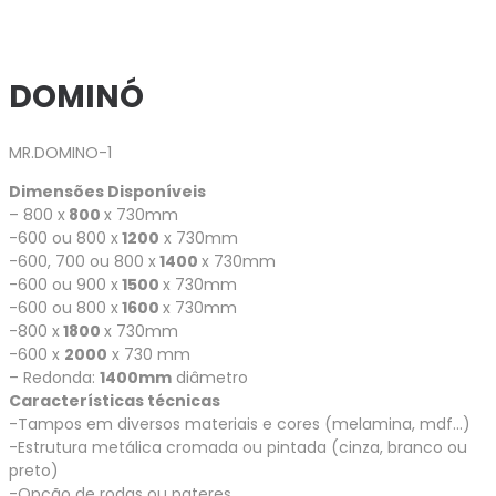
DOMINÓ
MR.DOMINO-1
Dimensões Disponíveis
– 800 x
800
x 730mm
-600 ou 800 x
1200
x 730mm
-600, 700 ou 800 x
1400
x 730mm
-600 ou 900 x
1500
x 730mm
-600 ou 800 x
1600
x 730mm
-800 x
1800
x 730mm
-600 x
2000
x 730 mm
– Redonda:
1400mm
diâmetro
Características técnicas
-Tampos em diversos materiais e cores (melamina, mdf…)
-Estrutura metálica cromada ou pintada (cinza, branco ou
preto)
-Opção de rodas ou pateres