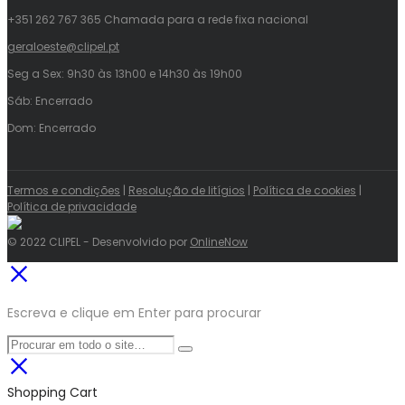
+351 262 767 365 Chamada para a rede fixa nacional
geraloeste@clipel.pt
Seg a Sex: 9h30 às 13h00 e 14h30 às 19h00
Sáb: Encerrado
Dom: Encerrado
Termos e condições
|
Resolução de litígios
|
Política de cookies
|
Política de privacidade
© 2022 CLIPEL - Desenvolvido por
OnlineNow
Escreva e clique em Enter para procurar
Shopping Cart