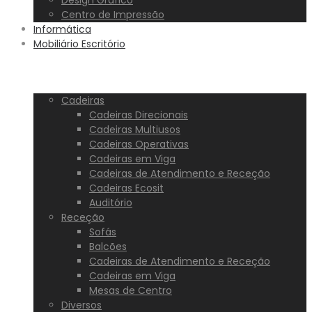
Design Gráfico
Centro de Impressão
Informática
Mobiliário Escritório
Cadeiras
Cadeiras Direcionais
Cadeiras Multiusos
Cadeiras Operativas
Cadeiras em Viga
Cadeiras de Atendimento e Receção
Cadeiras Ecosit
Auditório
Receção
Sofás
Balcões
Cadeiras de Atendimento e Receção
Cadeiras em Viga
Mesas de Centro
Diversos