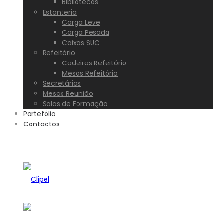
Bibliotecas
Estanteria
Carga Leve
Carga Pesada
Caixas SUC
Refeitório
Cadeiras Refeitório
Mesas Refeitório
Secretárias
Mesas Reunião
Salas de Formação
Portefólio
Contactos