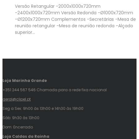
Versão Retangular -2000x1000x720mm
-2400x1000x720mm Versão Redonda -Ø1000x720mm
-Ø1200x720mm Complementos -Secretárias -Mesa de
reunião retangular -Mesa de reunião redonda -Alçado
superior…
Loja Marinha Grande
+351 244 567 546 Chamada para a rede fixa nacional
geral@clipel.pt
Seg a Sex: 9h00 às 13h00 e 14h30 às 19h00
Sáb: 9h30 às 13h00
Dom: Encerrado
Loja Caldas da Rainha