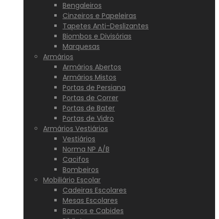
Bengaleiros
Cinzeiros e Papeleiras
Tapetes Anti-Deslizantes
Biombos e Divisórias
Marquesas
Armários
Armários Abertos
Armários Mistos
Portas de Persiana
Portas de Correr
Portas de Bater
Portas de Vidro
Armários Vestiários
Vestiários
Norma NP A/B
Cacifos
Bombeiros
Mobiliário Escolar
Cadeiras Escolares
Mesas Escolares
Bancos e Cabides