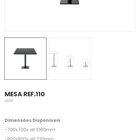
MESA REF.110
JD.110
Dimensões Disponíveis
-700x700x alt.1080mm
-800x800x alt.730mm