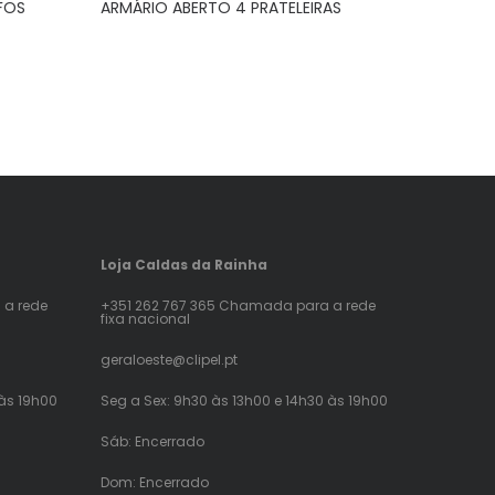
FOS
ARMÁRIO ABERTO 4 PRATELEIRAS
Loja Caldas da Rainha
 a rede
+351 262 767 365 Chamada para a rede
fixa nacional
geraloeste@clipel.pt
 às 19h00
Seg a Sex: 9h30 às 13h00 e 14h30 às 19h00
Sáb: Encerrado
Dom: Encerrado