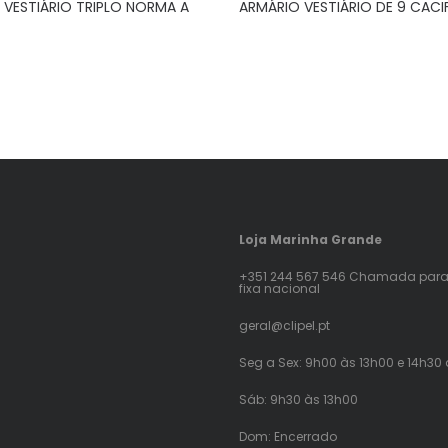
 VESTIÁRIO TRIPLO NORMA A
ARMÁRIO VESTIÁRIO DE 9 CACI
Loja Marinha Grande
+351 244 567 546 Chamada para
fixa nacional
geral@clipel.pt
Seg a Sex: 9h00 às 13h00 e 14h30
Sáb: 9h30 às 13h00
Dom: Encerrado