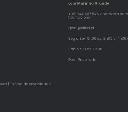
Loja Marinha Grande
+351 244 567 546 Chamada para
fixa nacional
geral@clipel.pt
Seg a Sex: 9h00 às 13h00 e 14h30
Sáb: 9h30 às 13h00
Dom: Encerrado
okies
|
Política de privacidade