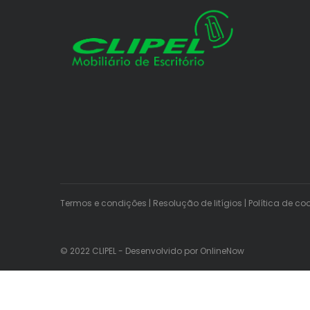
Termos e condições
|
Resolução de litígios
|
Política de co
© 2022 CLIPEL - Desenvolvido por
OnlineNow