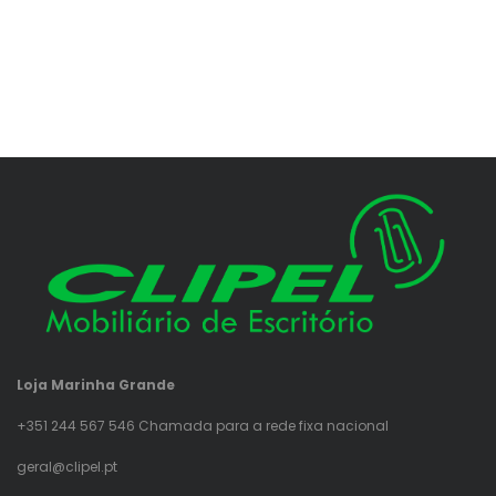
Loja Marinha Grande
+351 244 567 546 Chamada para a rede fixa nacional
geral@clipel.pt