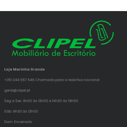
Loja Marinha Grande
+351 244 567 546 Chamada para a rede fixa nacional
geral@clipel.pt
Seg a Sex: 9h00 às 13h00 e 14h30 às 19h00
Sáb: 9h30 às 13h00
Dom: Encerrado