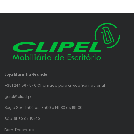
Loja Marinha Grande
+351 244 567 546 Chamada para a rede fixa nacional
geral@clipel.pt
Seg a Sex: 9h00 às 13h00 e 14h30 às 19h00
Sáb: 9h30 às 13h00
Dom: Encerrado