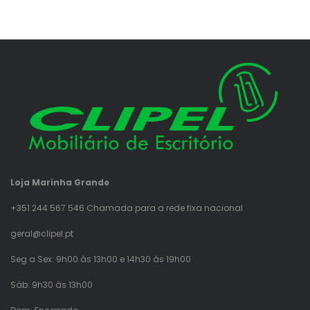
Loja Marinha Grande
+351 244 567 546 Chamada para a rede fixa nacional
geral@clipel.pt
Seg a Sex: 9h00 às 13h00 e 14h30 às 19h00
Sáb: 9h30 às 13h00