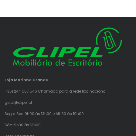
Loja Marinha Grande
+351 244 567 546 Chamada para a rede fixa nacional
geral@clipel.pt
Seg a Sex: 9h00 às 13h00 e 14h30 às 19h00
Sáb: 9h30 às 13h00